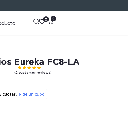
0
0
roducto
ios Eureka FC8-LA
Rated
out of 5 based on
2
customer ratings
5.00
(
2
customer reviews)