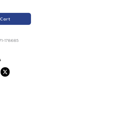
 Cart
1-178685
s