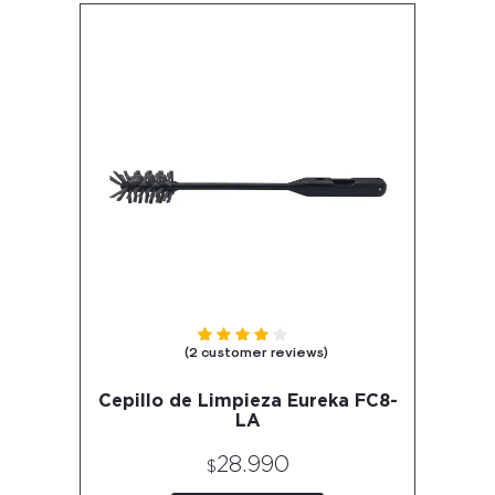
Rated
out of 5 based on
2
customer ratings
4.50
(
2
customer reviews)
Cepillo de Limpieza Eureka FC8-
LA
28.990
$