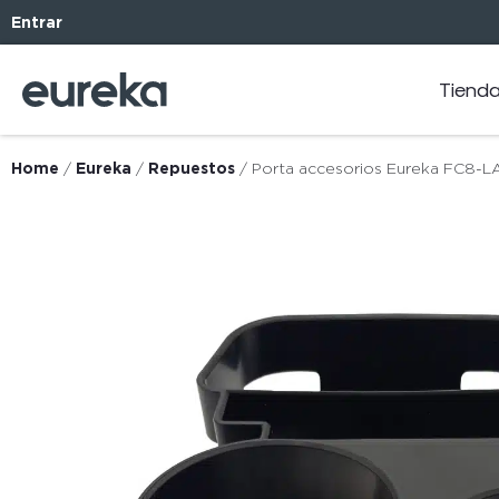
Entrar
Tiend
Home
/
Eureka
/
Repuestos
/ Porta accesorios Eureka FC8-L