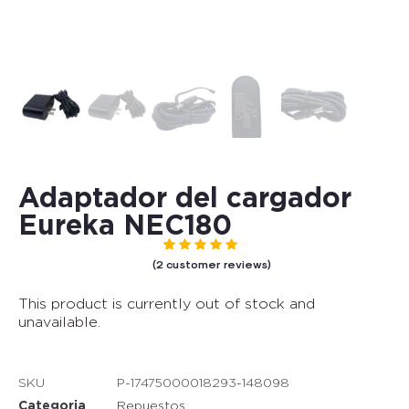
Adaptador del cargador
Eureka NEC180
Rated
out of 5 based on
2
customer ratings
5.00
(
2
customer reviews)
This product is currently out of stock and
unavailable.
SKU
P-17475000018293-148098
Categoria
Repuestos