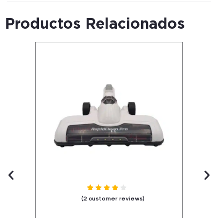
Productos Relacionados
Rated
out of 5 based on
2
customer ratings
4.50
(
2
customer reviews)